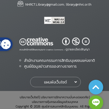
NHRCT.Library@gmail.com; library@nhrc.or.th
้
ดูรายละเอียดสัญญา
สงวนสิทธิ์ภายใต้สัญญาอนุญาต Creative Commons •
สำนักงานคณะกรรมการสิทธิมนุษยชนแห่งชาติ
ศูนย์ข้อมูลข่าวสารของทางราชการ
แผนผังเว็บไซต์
นโยบายเว็บไซต์
นโยบายการรักษาความมั่นคงปลอดภัย
นโยบายการคุ้มครองข้อมูลส่วนบุคคล
Copyright © 2026 ศูนย์สารสนเทศสิทธิมนุษยชน. All Rights