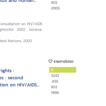
AIDS and human
I612
 July 2002
2003
Consultation on HIV/AIDS
hts(3rd : 2002 : Geneva,
ited Nations, 2003.
รายการโปรด
ights :
K
3242
es : second
.A55
ation on HIV/AIDS
I612
eva, 23-25
1998