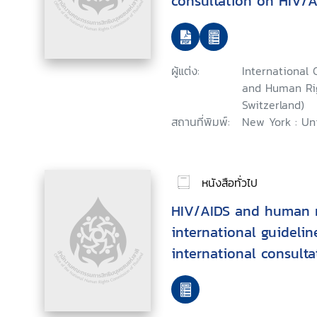
consultation on HIV/
rights : Geneva, 25-26
ผู้แต่ง:
International 
and Human Rig
Switzerland)
สถานที่พิมพ์:
New York : Un
หนังสือทั่วไป
HIV/AIDS and human r
international guidelin
international consult
and human rights, Gen
September 1996