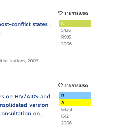
รายการโปรด
ost-conflict states :
K
5436
s
R935
2006
ited Nations, 2006.
รายการโปรด
nes on HIV/AIDS and
R
A
solidated version :
643.8
Consultation on
I612
ights, Geneva, 23-
2006