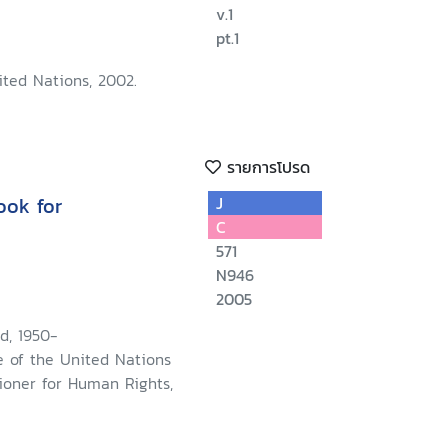
v.1
pt.1
ited Nations, 2002.
รายการโปรด
ook for
J
C
571
N946
2005
d, 1950-
e of the United Nations
oner for Human Rights,