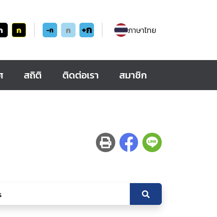
+ก
ก
ก
ก
ภาษาไทย
-ก
ศ
สถิติ
ติดต่อเรา
สมาชิก