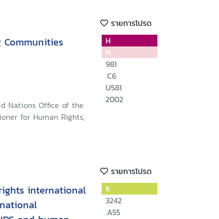
รายการโปรด
ng Communities
H
N
981
.C6
U581
2002
d Nations Office of the
oner for Human Rights,
รายการโปรด
ghts international
K
3242
rnational
.A55