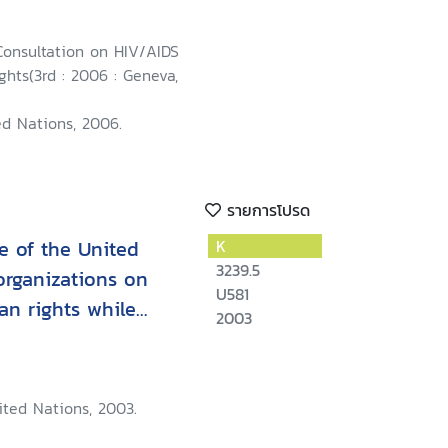
ird International
/AIDS and Human
Consultation on HIV/AIDS
6 July 2002
hts(3rd : 2006 : Geneva,
ed Nations, 2006.
รายการโปรด
e of the United
K
3239.5
organizations on
U581
an rights while
2003
ited Nations, 2003.