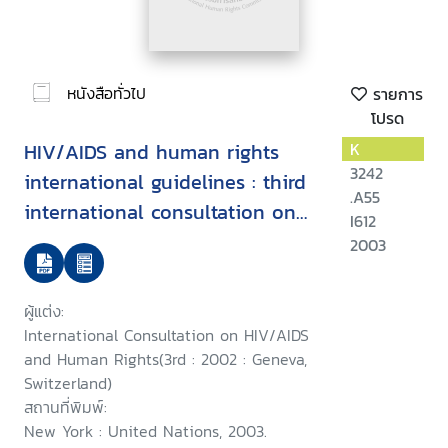
หนังสือทั่วไป
รายการ
โปรด
HIV/AIDS and human rights
K
3242
international guidelines : third
.A55
international consultation on
I612
HIV/AIDS and human rights :
2003
Geneva, 25-26 July 2002
ผู้แต่ง:
International Consultation on HIV/AIDS
and Human Rights(3rd : 2002 : Geneva,
Switzerland)
สถานที่พิมพ์:
New York : United Nations, 2003.