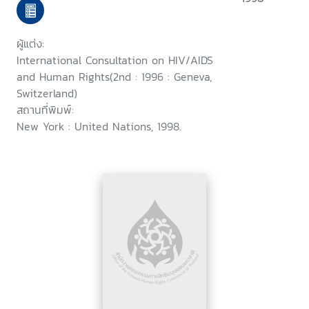
human rights, Geneva, 23-25
September 1996
ผู้แต่ง:
International Consultation on HIV/AIDS
and Human Rights(2nd : 1996 : Geneva,
Switzerland)
สถานที่พิมพ์:
New York : United Nations, 1998.