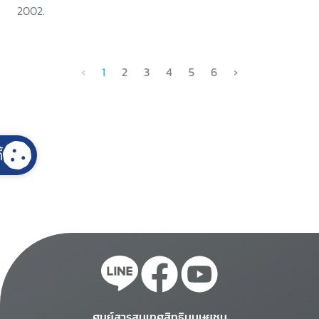
2002.
‹
1
2
3
4
5
6
›
้
ศูนย์สารสนเทศสิทธิมนุษยชน