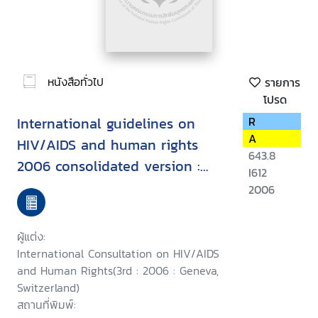
หนังสือทั่วไป
รายการ
โปรด
International guidelines on
R
A
HIV/AIDS and human rights
643.8
2006 consolidated version :
I612
Second International
2006
Consultation on HIV/AIDS and
Human Rights, Geneva, 23-25
ผู้แต่ง:
September 1996, Third
International Consultation on HIV/AIDS
International Consultation on
and Human Rights(3rd : 2006 : Geneva,
Switzerland)
HIV/AIDS and Human Rights :
สถานที่พิมพ์:
Geneva, 25-26 July 2002