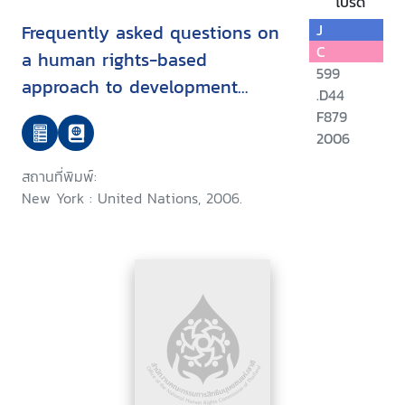
โปรด
Frequently asked questions on
J
C
a human rights-based
599
approach to development
.D44
cooperation
F879
2006
สถานที่พิมพ์:
New York : United Nations, 2006.