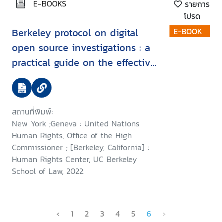
E-BOOKS
รายการ
โปรด
Berkeley protocol on digital
E-BOOK
open source investigations : a
practical guide on the effective
use of digital open source
information in investigating
violations of international
สถานที่พิมพ์:
criminal, human rights and
New York ;Geneva : United Nations
humanitarian law
Human Rights, Office of the High
Commissioner ; [Berkeley, California] :
Human Rights Center, UC Berkeley
School of Law, 2022.
‹
1
2
3
4
5
6
›