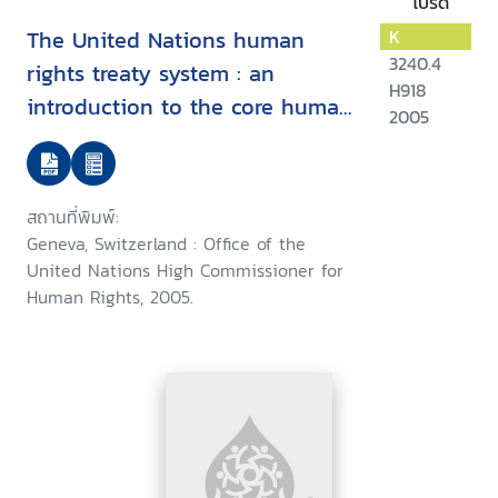
โปรด
The United Nations human
K
3240.4
rights treaty system : an
H918
introduction to the core human
2005
rights treaties and the treaty
bodies
สถานที่พิมพ์:
Geneva, Switzerland : Office of the
United Nations High Commissioner for
Human Rights, 2005.