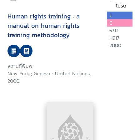
โปรด
Human rights training : a
J
C
manual on human rights
571.1
training methodology
H917
2000
สถานที่พิมพ์:
New York ; Geneva : United Nations,
2000.