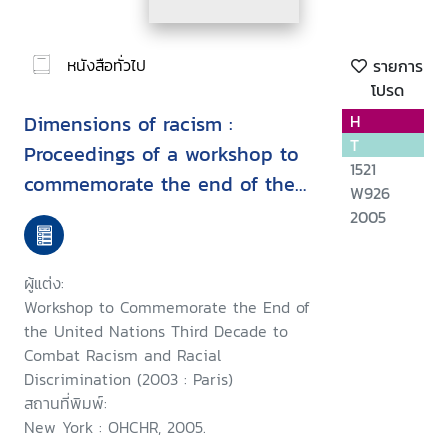
หนังสือทั่วไป
รายการ
โปรด
Dimensions of racism :
H
T
Proceedings of a workshop to
1521
commemorate the end of the
W926
United Nations third decade to
2005
combat racism and racial
discrimination, Paris, 19-20
ผู้แต่ง:
February 2003
Workshop to Commemorate the End of
the United Nations Third Decade to
Combat Racism and Racial
Discrimination (2003 : Paris)
สถานที่พิมพ์:
New York : OHCHR, 2005.