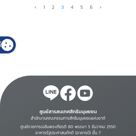
‹
1
2
3
4
5
6
›
้
ศูนย์สารสนเทศสิทธิมนุษยชน
สำนักงานคณะกรรมการสิทธิมนุษยชนแห่งชาติ
ศูนย์ราชการเฉลิมพระเกียรติ 80 พรรษา 5 ธันวาคม 2550
อาคารรัฐประศาสนภักดี (อาคารบี) ชั้น 7