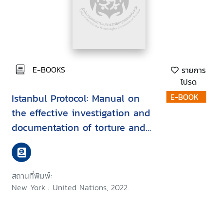
E-BOOKS
รายการ
โปรด
Istanbul Protocol: Manual on
E-BOOK
the effective investigation and
documentation of torture and
other cruel, inhuman or
degrading treatment or
punishment
สถานที่พิมพ์:
New York : United Nations, 2022.