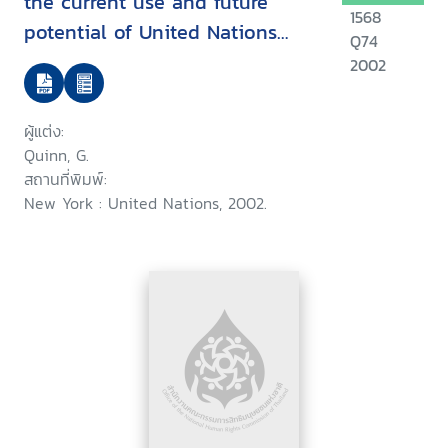
the current use and future
1568
potential of United Nations
Q74
human rights instruments inthe
2002
context of disability
ผู้แต่ง:
Quinn, G.
สถานที่พิมพ์:
New York : United Nations, 2002.