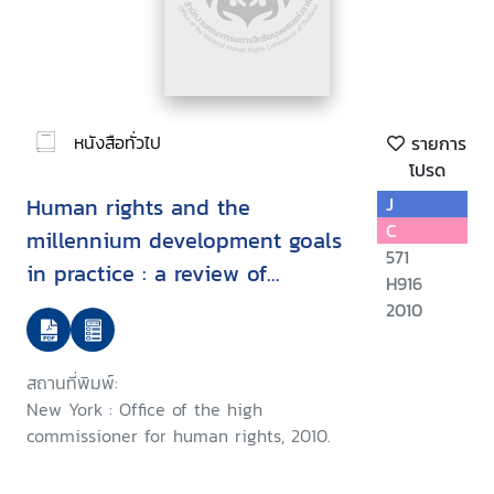
หนังสือทั่วไป
รายการ
โปรด
Human rights and the
J
C
millennium development goals
571
in practice : a review of
H916
country strategies and
2010
reporting
สถานที่พิมพ์:
New York : Office of the high
commissioner for human rights, 2010.