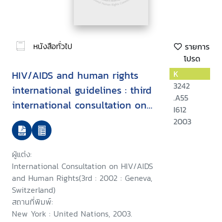
หนังสือทั่วไป
รายการ
โปรด
HIV/AIDS and human rights
K
3242
international guidelines : third
.A55
international consultation on
I612
HIV/AIDS and human rights :
2003
Geneva, 25-26 July 2002
ผู้แต่ง:
International Consultation on HIV/AIDS
and Human Rights(3rd : 2002 : Geneva,
Switzerland)
สถานที่พิมพ์:
New York : United Nations, 2003.