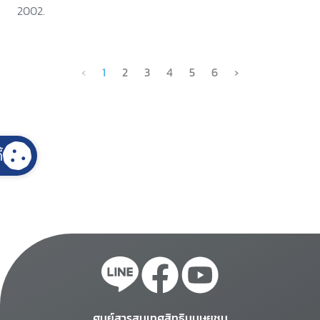
2002.
‹
1
2
3
4
5
6
›
้
ศูนย์สารสนเทศสิทธิมนุษยชน