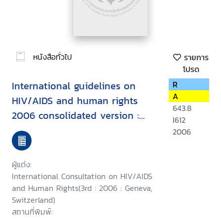
หนังสือทั่วไป
รายการ
โปรด
International guidelines on
R
A
HIV/AIDS and human rights
643.8
2006 consolidated version :
I612
Second International
2006
Consultation on HIV/AIDS and
Human Rights, Geneva, 23-25
ผู้แต่ง:
September 1996, Third
International Consultation on HIV/AIDS
International Consultation on
and Human Rights(3rd : 2006 : Geneva,
Switzerland)
HIV/AIDS and Human Rights :
สถานที่พิมพ์:
Geneva, 25-26 July 2002