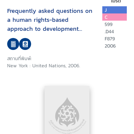
โปรด
Frequently asked questions on
J
C
a human rights-based
599
approach to development
.D44
cooperation
F879
2006
สถานที่พิมพ์:
New York : United Nations, 2006.