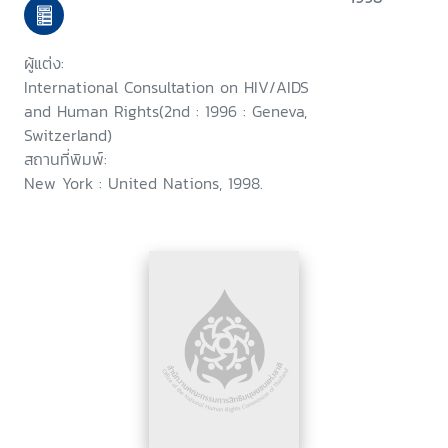
human rights, Geneva, 23-25
September 1996
ผู้แต่ง:
International Consultation on HIV/AIDS
and Human Rights(2nd : 1996 : Geneva,
Switzerland)
สถานที่พิมพ์:
New York : United Nations, 1998.