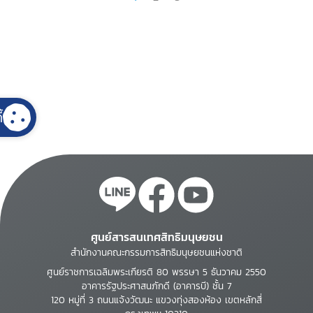
้
ศูนย์สารสนเทศสิทธิมนุษยชน
สำนักงานคณะกรรมการสิทธิมนุษยชนแห่งชาติ
ศูนย์ราชการเฉลิมพระเกียรติ 80 พรรษา 5 ธันวาคม 2550
อาคารรัฐประศาสนภักดี (อาคารบี) ชั้น 7
120 หมู่ที่ 3 ถนนแจ้งวัฒนะ แขวงทุ่งสองห้อง เขตหลักสี่