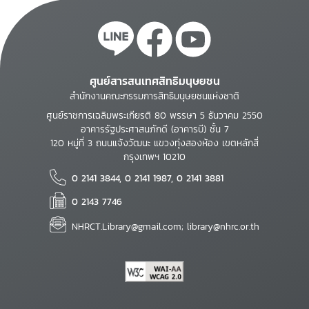
ศูนย์สารสนเทศสิทธิมนุษยชน
สำนักงานคณะกรรมการสิทธิมนุษยชนแห่งชาติ
ศูนย์ราชการเฉลิมพระเกียรติ 80 พรรษา 5 ธันวาคม 2550
อาคารรัฐประศาสนภักดี (อาคารบี) ชั้น 7
120 หมู่ที่ 3 ถนนแจ้งวัฒนะ แขวงทุ่งสองห้อง เขตหลักสี่
กรุงเทพฯ 10210
0 2141 3844, 0 2141 1987, 0 2141 3881
0 2143 7746
NHRCT.Library@gmail.com; library@nhrc.or.th