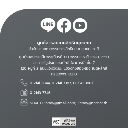
ศูนย์สารสนเทศสิทธิมนุษยชน
สำนักงานคณะกรรมการสิทธิมนุษยชนแห่งชาติ
ศูนย์ราชการเฉลิมพระเกียรติ 80 พรรษา 5 ธันวาคม 2550
อาคารรัฐประศาสนภักดี (อาคารบี) ชั้น 7
120 หมู่ที่ 3 ถนนแจ้งวัฒนะ แขวงทุ่งสองห้อง เขตหลักสี่
กรุงเทพฯ 10210
0 2141 3844, 0 2141 1987, 0 2141 3881
0 2143 7746
NHRCT.Library@gmail.com; library@nhrc.or.th