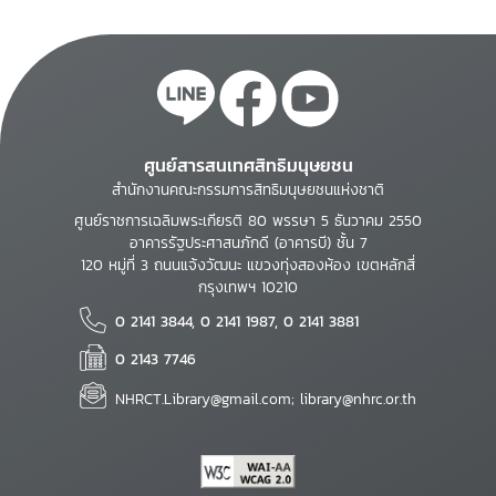
ศูนย์สารสนเทศสิทธิมนุษยชน
สำนักงานคณะกรรมการสิทธิมนุษยชนแห่งชาติ
ศูนย์ราชการเฉลิมพระเกียรติ 80 พรรษา 5 ธันวาคม 2550
อาคารรัฐประศาสนภักดี (อาคารบี) ชั้น 7
120 หมู่ที่ 3 ถนนแจ้งวัฒนะ แขวงทุ่งสองห้อง เขตหลักสี่
กรุงเทพฯ 10210
0 2141 3844, 0 2141 1987, 0 2141 3881
0 2143 7746
NHRCT.Library@gmail.com; library@nhrc.or.th