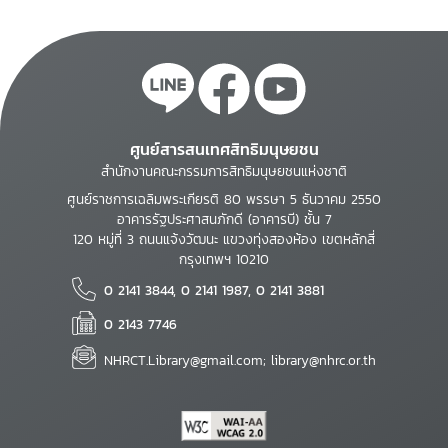
ศูนย์สารสนเทศสิทธิมนุษยชน
สำนักงานคณะกรรมการสิทธิมนุษยชนแห่งชาติ
ศูนย์ราชการเฉลิมพระเกียรติ 80 พรรษา 5 ธันวาคม 2550
อาคารรัฐประศาสนภักดี (อาคารบี) ชั้น 7
120 หมู่ที่ 3 ถนนแจ้งวัฒนะ แขวงทุ่งสองห้อง เขตหลักสี่
กรุงเทพฯ 10210
0 2141 3844, 0 2141 1987, 0 2141 3881
0 2143 7746
NHRCT.Library@gmail.com; library@nhrc.or.th