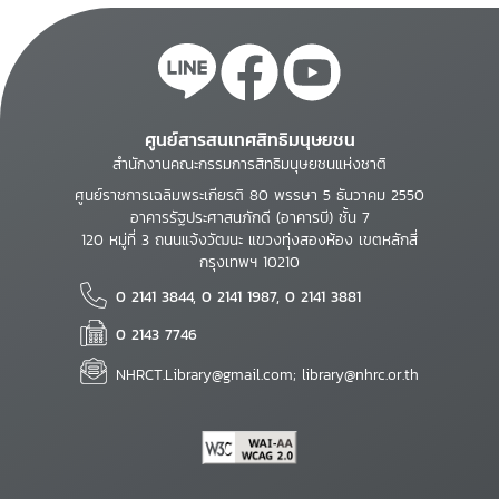
ศูนย์สารสนเทศสิทธิมนุษยชน
สำนักงานคณะกรรมการสิทธิมนุษยชนแห่งชาติ
ศูนย์ราชการเฉลิมพระเกียรติ 80 พรรษา 5 ธันวาคม 2550
อาคารรัฐประศาสนภักดี (อาคารบี) ชั้น 7
120 หมู่ที่ 3 ถนนแจ้งวัฒนะ แขวงทุ่งสองห้อง เขตหลักสี่
กรุงเทพฯ 10210
0 2141 3844, 0 2141 1987, 0 2141 3881
0 2143 7746
NHRCT.Library@gmail.com; library@nhrc.or.th