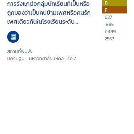
การรังแกต่อกลุ่มนักเรียนที่เป็นหรือ
B
F
ถูกมองว่าเป็นคนข้ามเพศหรือคนรัก
637
เพศเดียวกันในโรงเรียนระดับ
.B85
มัธยมศึกษา : รูปแบบ ความชุก ผลก
ก499
ระทบ แรงจูงใจและมาตรการการ
2557
ป้องกันใน 5 จังหวัดของประเทศไทย
สถานที่พิมพ์:
นครปฐม : มหาวิทยาลัยมหิดล, 2557.