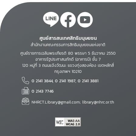
ศูนย์สารสนเทศสิทธิมนุษยชน
สำนักงานคณะกรรมการสิทธิมนุษยชนแห่งชาติ
ศูนย์ราชการเฉลิมพระเกียรติ 80 พรรษา 5 ธันวาคม 2550
อาคารรัฐประศาสนภักดี (อาคารบี) ชั้น 7
120 หมู่ที่ 3 ถนนแจ้งวัฒนะ แขวงทุ่งสองห้อง เขตหลักสี่
กรุงเทพฯ 10210
0 2141 3844, 0 2141 1987, 0 2141 3881
0 2143 7746
NHRCT.Library@gmail.com; library@nhrc.or.th