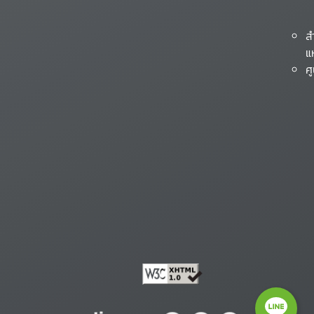
ส
แ
ศ