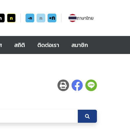
+ก
ก
ก
ก
ภาษาไทย
-ก
ศ
สถิติ
ติดต่อเรา
สมาชิก