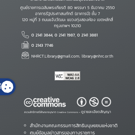
ศูนย์ราชการเฉลิมพระเกียรติ 80 พรรษา 5 ธันวาคม 2550
อาคารรัฐประศาสนภักดี (อาคารบี) ชั้น 7
120 หมู่ที่ 3 ถนนแจ้งวัฒนะ แขวงทุ่งสองห้อง เขตหลักสี่
กรุงเทพฯ 10210
0 2141 3844, 0 2141 1987, 0 2141 3881
0 2143 7746
NHRCT.Library@gmail.com; library@nhrc.or.th
้
ดูรายละเอียดสัญญา
สงวนสิทธิ์ภายใต้สัญญาอนุญาต Creative Commons •
สำนักงานคณะกรรมการสิทธิมนุษยชนแห่งชาติ
ศูนย์ข้อมูลข่าวสารของทางราชการ