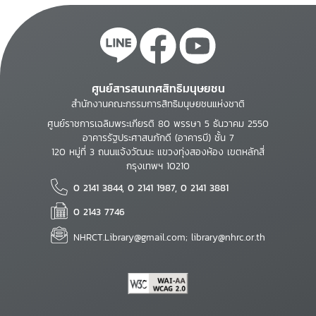
ศูนย์สารสนเทศสิทธิมนุษยชน
สำนักงานคณะกรรมการสิทธิมนุษยชนแห่งชาติ
ศูนย์ราชการเฉลิมพระเกียรติ 80 พรรษา 5 ธันวาคม 2550
อาคารรัฐประศาสนภักดี (อาคารบี) ชั้น 7
120 หมู่ที่ 3 ถนนแจ้งวัฒนะ แขวงทุ่งสองห้อง เขตหลักสี่
กรุงเทพฯ 10210
0 2141 3844, 0 2141 1987, 0 2141 3881
0 2143 7746
NHRCT.Library@gmail.com; library@nhrc.or.th