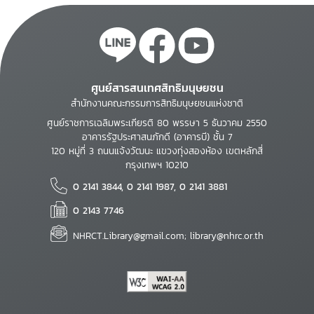
ศูนย์สารสนเทศสิทธิมนุษยชน
สำนักงานคณะกรรมการสิทธิมนุษยชนแห่งชาติ
ศูนย์ราชการเฉลิมพระเกียรติ 80 พรรษา 5 ธันวาคม 2550
อาคารรัฐประศาสนภักดี (อาคารบี) ชั้น 7
120 หมู่ที่ 3 ถนนแจ้งวัฒนะ แขวงทุ่งสองห้อง เขตหลักสี่
กรุงเทพฯ 10210
0 2141 3844, 0 2141 1987, 0 2141 3881
0 2143 7746
NHRCT.Library@gmail.com; library@nhrc.or.th