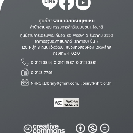
ศูนย์สารสนเทศสิทธิมนุษยชน
สำนักงานคณะกรรมการสิทธิมนุษยชนแห่งชาติ
ศูนย์ราชการเฉลิมพระเกียรติ 80 พรรษา 5 ธันวาคม 2550
อาคารรัฐประศาสนภักดี (อาคารบี) ชั้น 7
120 หมู่ที่ 3 ถนนแจ้งวัฒนะ แขวงทุ่งสองห้อง เขตหลักสี่
กรุงเทพฯ 10210
0 2141 3844, 0 2141 1987, 0 2141 3881
0 2143 7746
NHRCT.Library@gmail.com; library@nhrc.or.th