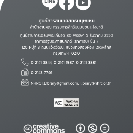
ศูนย์สารสนเทศสิทธิมนุษยชน
สำนักงานคณะกรรมการสิทธิมนุษยชนแห่งชาติ
ศูนย์ราชการเฉลิมพระเกียรติ 80 พรรษา 5 ธันวาคม 2550
อาคารรัฐประศาสนภักดี (อาคารบี) ชั้น 7
120 หมู่ที่ 3 ถนนแจ้งวัฒนะ แขวงทุ่งสองห้อง เขตหลักสี่
กรุงเทพฯ 10210
0 2141 3844, 0 2141 1987, 0 2141 3881
0 2143 7746
NHRCT.Library@gmail.com; library@nhrc.or.th