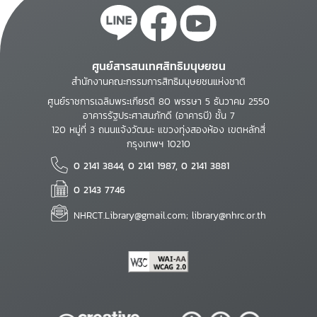
ศูนย์สารสนเทศสิทธิมนุษยชน
สำนักงานคณะกรรมการสิทธิมนุษยชนแห่งชาติ
ศูนย์ราชการเฉลิมพระเกียรติ 80 พรรษา 5 ธันวาคม 2550
อาคารรัฐประศาสนภักดี (อาคารบี) ชั้น 7
120 หมู่ที่ 3 ถนนแจ้งวัฒนะ แขวงทุ่งสองห้อง เขตหลักสี่
กรุงเทพฯ 10210
0 2141 3844, 0 2141 1987, 0 2141 3881
0 2143 7746
NHRCT.Library@gmail.com; library@nhrc.or.th