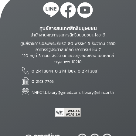
ศูนย์สารสนเทศสิทธิมนุษยชน
สำนักงานคณะกรรมการสิทธิมนุษยชนแห่งชาติ
ศูนย์ราชการเฉลิมพระเกียรติ 80 พรรษา 5 ธันวาคม 2550
อาคารรัฐประศาสนภักดี (อาคารบี) ชั้น 7
120 หมู่ที่ 3 ถนนแจ้งวัฒนะ แขวงทุ่งสองห้อง เขตหลักสี่
กรุงเทพฯ 10210
0 2141 3844, 0 2141 1987, 0 2141 3881
0 2143 7746
NHRCT.Library@gmail.com; library@nhrc.or.th