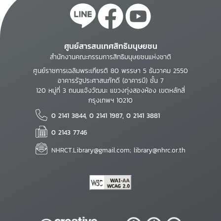
ศูนย์สารสนเทศสิทธิมนุษยชน
สำนักงานคณะกรรมการสิทธิมนุษยชนแห่งชาติ
ศูนย์ราชการเฉลิมพระเกียรติ 80 พรรษา 5 ธันวาคม 2550
อาคารรัฐประศาสนภักดี (อาคารบี) ชั้น 7
120 หมู่ที่ 3 ถนนแจ้งวัฒนะ แขวงทุ่งสองห้อง เขตหลักสี่
กรุงเทพฯ 10210
0 2141 3844, 0 2141 1987, 0 2141 3881
0 2143 7746
NHRCT.Library@gmail.com; library@nhrc.or.th