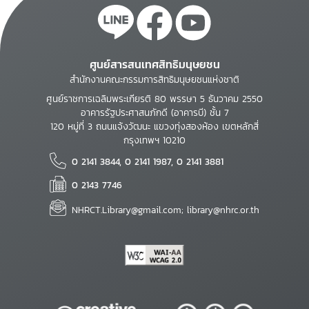
ศูนย์สารสนเทศสิทธิมนุษยชน
สำนักงานคณะกรรมการสิทธิมนุษยชนแห่งชาติ
ศูนย์ราชการเฉลิมพระเกียรติ 80 พรรษา 5 ธันวาคม 2550
อาคารรัฐประศาสนภักดี (อาคารบี) ชั้น 7
120 หมู่ที่ 3 ถนนแจ้งวัฒนะ แขวงทุ่งสองห้อง เขตหลักสี่
กรุงเทพฯ 10210
0 2141 3844, 0 2141 1987, 0 2141 3881
0 2143 7746
NHRCT.Library@gmail.com; library@nhrc.or.th