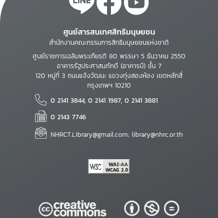
ศูนย์สารสนเทศสิทธิมนุษยชน
สำนักงานคณะกรรมการสิทธิมนุษยชนแห่งชาติ
ศูนย์ราชการเฉลิมพระเกียรติ 80 พรรษา 5 ธันวาคม 2550
อาคารรัฐประศาสนภักดี (อาคารบี) ชั้น 7
120 หมู่ที่ 3 ถนนแจ้งวัฒนะ แขวงทุ่งสองห้อง เขตหลักสี่
กรุงเทพฯ 10210
0 2141 3844, 0 2141 1987, 0 2141 3881
0 2143 7746
NHRCT.Library@gmail.com; library@nhrc.or.th