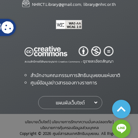
NHRCT.Library@gmail.com; library@nhrc.or.th
้
ดูรายละเอียดสัญญา
สงวนสิทธิ์ภายใต้สัญญาอนุญาต Creative Commons •
สำนักงานคณะกรรมการสิทธิมนุษยชนแห่งชาติ
ศูนย์ข้อมูลข่าวสารของทางราชการ
แผนผังเว็บไซต์
นโยบายเว็บไซต์
นโยบายการรักษาความมั่นคงปลอดภัย
นโยบายการคุ้มครองข้อมูลส่วนบุคคล
Copyright © 2026 ศูนย์สารสนเทศสิทธิมนุษยชน. All Rights