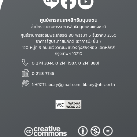
ศูนย์สารสนเทศสิทธิมนุษยชน
สำนักงานคณะกรรมการสิทธิมนุษยชนแห่งชาติ
ศูนย์ราชการเฉลิมพระเกียรติ 80 พรรษา 5 ธันวาคม 2550
อาคารรัฐประศาสนภักดี (อาคารบี) ชั้น 7
120 หมู่ที่ 3 ถนนแจ้งวัฒนะ แขวงทุ่งสองห้อง เขตหลักสี่
กรุงเทพฯ 10210
0 2141 3844, 0 2141 1987, 0 2141 3881
0 2143 7746
NHRCT.Library@gmail.com; library@nhrc.or.th