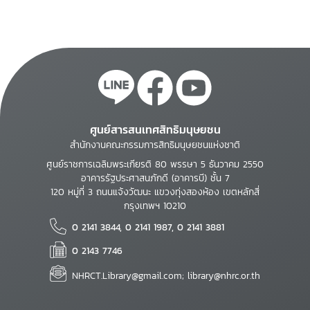
ศูนย์สารสนเทศสิทธิมนุษยชน
สำนักงานคณะกรรมการสิทธิมนุษยชนแห่งชาติ
ศูนย์ราชการเฉลิมพระเกียรติ 80 พรรษา 5 ธันวาคม 2550
อาคารรัฐประศาสนภักดี (อาคารบี) ชั้น 7
120 หมู่ที่ 3 ถนนแจ้งวัฒนะ แขวงทุ่งสองห้อง เขตหลักสี่
กรุงเทพฯ 10210
0 2141 3844, 0 2141 1987, 0 2141 3881
0 2143 7746
NHRCT.Library@gmail.com; library@nhrc.or.th