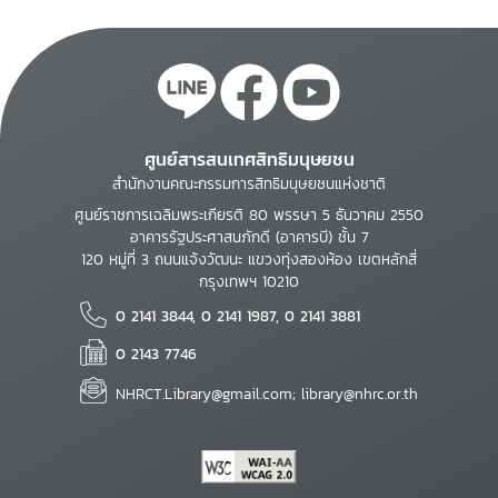
ศูนย์สารสนเทศสิทธิมนุษยชน
สำนักงานคณะกรรมการสิทธิมนุษยชนแห่งชาติ
ศูนย์ราชการเฉลิมพระเกียรติ 80 พรรษา 5 ธันวาคม 2550
อาคารรัฐประศาสนภักดี (อาคารบี) ชั้น 7
120 หมู่ที่ 3 ถนนแจ้งวัฒนะ แขวงทุ่งสองห้อง เขตหลักสี่
กรุงเทพฯ 10210
0 2141 3844, 0 2141 1987, 0 2141 3881
0 2143 7746
NHRCT.Library@gmail.com; library@nhrc.or.th