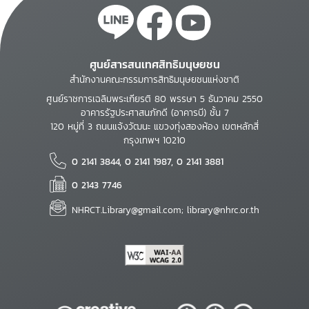
ศูนย์สารสนเทศสิทธิมนุษยชน
สำนักงานคณะกรรมการสิทธิมนุษยชนแห่งชาติ
ศูนย์ราชการเฉลิมพระเกียรติ 80 พรรษา 5 ธันวาคม 2550
อาคารรัฐประศาสนภักดี (อาคารบี) ชั้น 7
120 หมู่ที่ 3 ถนนแจ้งวัฒนะ แขวงทุ่งสองห้อง เขตหลักสี่
กรุงเทพฯ 10210
0 2141 3844, 0 2141 1987, 0 2141 3881
0 2143 7746
NHRCT.Library@gmail.com; library@nhrc.or.th