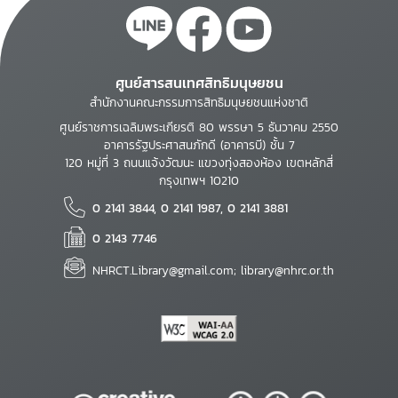
ศูนย์สารสนเทศสิทธิมนุษยชน
สำนักงานคณะกรรมการสิทธิมนุษยชนแห่งชาติ
ศูนย์ราชการเฉลิมพระเกียรติ 80 พรรษา 5 ธันวาคม 2550
อาคารรัฐประศาสนภักดี (อาคารบี) ชั้น 7
120 หมู่ที่ 3 ถนนแจ้งวัฒนะ แขวงทุ่งสองห้อง เขตหลักสี่
กรุงเทพฯ 10210
0 2141 3844, 0 2141 1987, 0 2141 3881
0 2143 7746
NHRCT.Library@gmail.com; library@nhrc.or.th