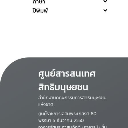
ภาษา
ปีพิมพ์
ศูนย์สารสนเทศ
สิทธิมนุษยชน
สำนักงานคณะกรรมการสิทธิมนุษยชน
แห่งชาติ
ศูนย์ราชการเฉลิมพระเกียรติ 80
พรรษา 5 ธันวาคม 2550
อาคารรัฐประศาสนภักดี (อาคารบี) ชั้น