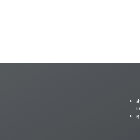
ส
แ
ศ