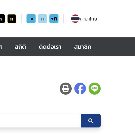
+ก
ก
ก
ก
ภาษาไทย
-ก
ศ
สถิติ
ติดต่อเรา
สมาชิก