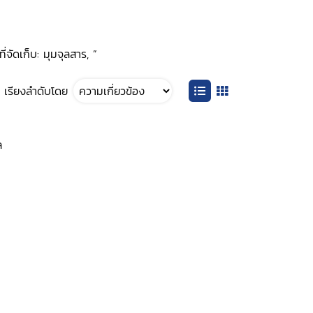
่จัดเก็บ: มุมจุลสาร, ”
เรียงลำดับโดย
ล