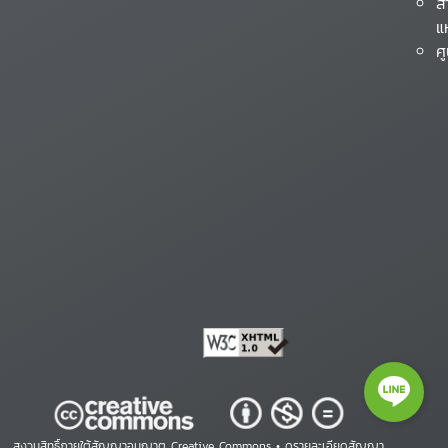
ส
แ
ศ
สงวนสิทธิ์ภายใต้สัญญาอนุญาต Creative Commons •
ดูรายละเอียดสัญญา