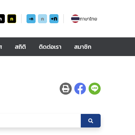
+ก
ก
ก
ก
ภาษาไทย
-ก
ศ
สถิติ
ติดต่อเรา
สมาชิก