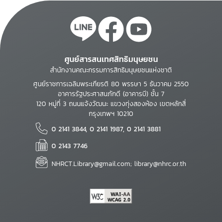
ศูนย์สารสนเทศสิทธิมนุษยชน
สำนักงานคณะกรรมการสิทธิมนุษยชนแห่งชาติ
ศูนย์ราชการเฉลิมพระเกียรติ 80 พรรษา 5 ธันวาคม 2550
อาคารรัฐประศาสนภักดี (อาคารบี) ชั้น 7
120 หมู่ที่ 3 ถนนแจ้งวัฒนะ แขวงทุ่งสองห้อง เขตหลักสี่
กรุงเทพฯ 10210
0 2141 3844, 0 2141 1987, 0 2141 3881
0 2143 7746
NHRCT.Library@gmail.com; library@nhrc.or.th