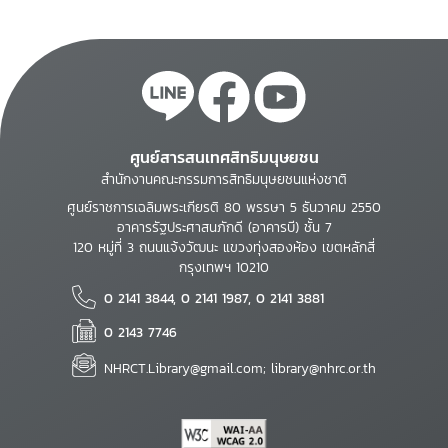
ศูนย์สารสนเทศสิทธิมนุษยชน
สำนักงานคณะกรรมการสิทธิมนุษยชนแห่งชาติ
ศูนย์ราชการเฉลิมพระเกียรติ 80 พรรษา 5 ธันวาคม 2550
อาคารรัฐประศาสนภักดี (อาคารบี) ชั้น 7
120 หมู่ที่ 3 ถนนแจ้งวัฒนะ แขวงทุ่งสองห้อง เขตหลักสี่
กรุงเทพฯ 10210
0 2141 3844, 0 2141 1987, 0 2141 3881
0 2143 7746
NHRCT.Library@gmail.com; library@nhrc.or.th