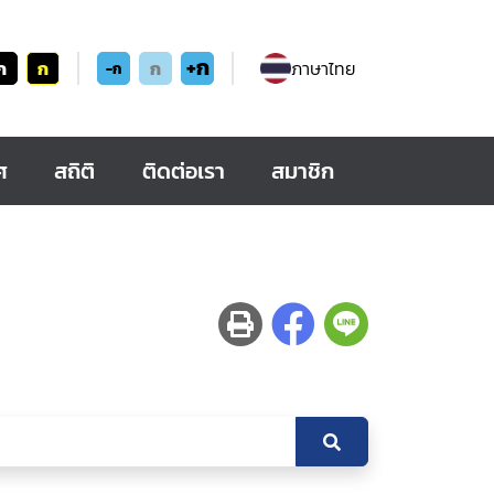
+ก
ก
ก
ก
ภาษาไทย
-ก
ศ
สถิติ
ติดต่อเรา
สมาชิก