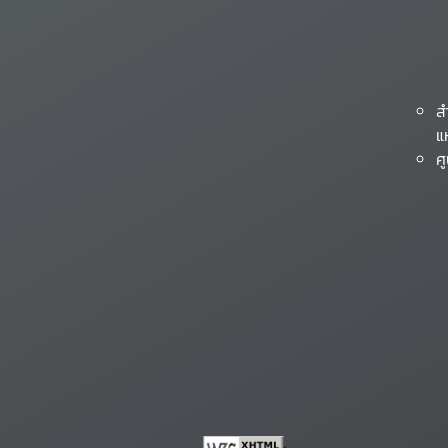
ส
แ
ศ