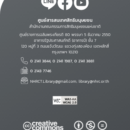
ศูนย์สารสนเทศสิทธิมนุษยชน
สำนักงานคณะกรรมการสิทธิมนุษยชนแห่งชาติ
ศูนย์ราชการเฉลิมพระเกียรติ 80 พรรษา 5 ธันวาคม 2550
อาคารรัฐประศาสนภักดี (อาคารบี) ชั้น 7
120 หมู่ที่ 3 ถนนแจ้งวัฒนะ แขวงทุ่งสองห้อง เขตหลักสี่
กรุงเทพฯ 10210
0 2141 3844, 0 2141 1987, 0 2141 3881
0 2143 7746
NHRCT.Library@gmail.com; library@nhrc.or.th