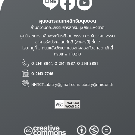
ศูนย์สารสนเทศสิทธิมนุษยชน
สำนักงานคณะกรรมการสิทธิมนุษยชนแห่งชาติ
ศูนย์ราชการเฉลิมพระเกียรติ 80 พรรษา 5 ธันวาคม 2550
อาคารรัฐประศาสนภักดี (อาคารบี) ชั้น 7
120 หมู่ที่ 3 ถนนแจ้งวัฒนะ แขวงทุ่งสองห้อง เขตหลักสี่
กรุงเทพฯ 10210
0 2141 3844, 0 2141 1987, 0 2141 3881
0 2143 7746
NHRCT.Library@gmail.com; library@nhrc.or.th