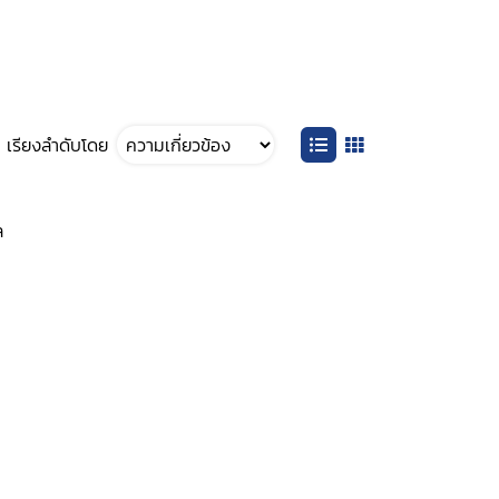
เรียงลำดับโดย
ล