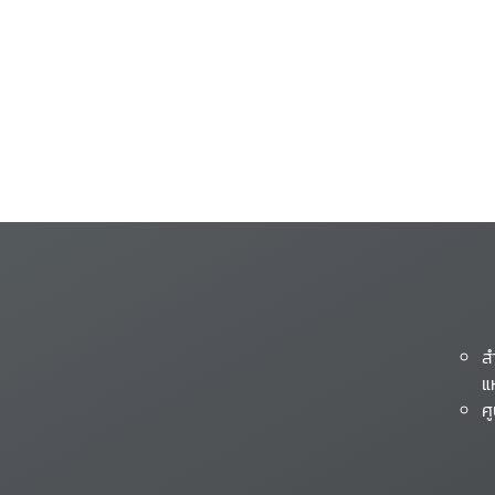
ส
แ
ศ