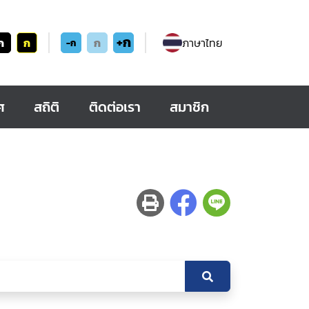
+ก
ก
ก
ก
ภาษาไทย
-ก
ศ
สถิติ
ติดต่อเรา
สมาชิก