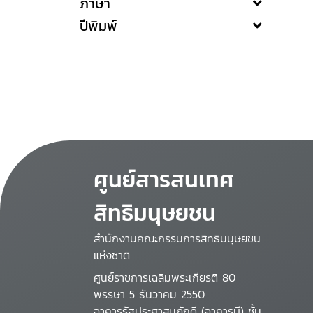
ภาษา
ปีพิมพ์
ศูนย์สารสนเทศ
สิทธิมนุษยชน
สำนักงานคณะกรรมการสิทธิมนุษยชน
แห่งชาติ
ศูนย์ราชการเฉลิมพระเกียรติ 80
พรรษา 5 ธันวาคม 2550
อาคารรัฐประศาสนภักดี (อาคารบี) ชั้น