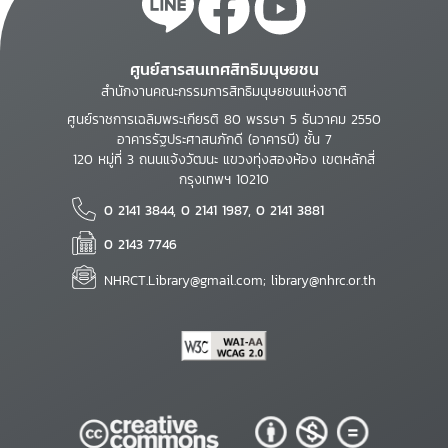
ศูนย์สารสนเทศสิทธิมนุษยชน
สำนักงานคณะกรรมการสิทธิมนุษยชนแห่งชาติ
ศูนย์ราชการเฉลิมพระเกียรติ 80 พรรษา 5 ธันวาคม 2550
อาคารรัฐประศาสนภักดี (อาคารบี) ชั้น 7
120 หมู่ที่ 3 ถนนแจ้งวัฒนะ แขวงทุ่งสองห้อง เขตหลักสี่
กรุงเทพฯ 10210
0 2141 3844, 0 2141 1987, 0 2141 3881
0 2143 7746
NHRCT.Library@gmail.com; library@nhrc.or.th