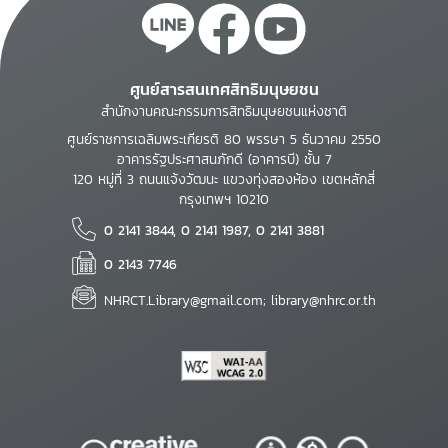
ศูนย์สารสนเทศสิทธิมนุษยชน
สำนักงานคณะกรรมการสิทธิมนุษยชนแห่งชาติ
ศูนย์ราชการเฉลิมพระเกียรติ 80 พรรษา 5 ธันวาคม 2550
อาคารรัฐประศาสนภักดี (อาคารบี) ชั้น 7
120 หมู่ที่ 3 ถนนแจ้งวัฒนะ แขวงทุ่งสองห้อง เขตหลักสี่
กรุงเทพฯ 10210
0 2141 3844, 0 2141 1987, 0 2141 3881
0 2143 7746
NHRCT.Library@gmail.com; library@nhrc.or.th