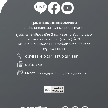
ศูนย์สารสนเทศสิทธิมนุษยชน
สำนักงานคณะกรรมการสิทธิมนุษยชนแห่งชาติ
ศูนย์ราชการเฉลิมพระเกียรติ 80 พรรษา 5 ธันวาคม 2550
อาคารรัฐประศาสนภักดี (อาคารบี) ชั้น 7
120 หมู่ที่ 3 ถนนแจ้งวัฒนะ แขวงทุ่งสองห้อง เขตหลักสี่
กรุงเทพฯ 10210
0 2141 3844, 0 2141 1987, 0 2141 3881
0 2143 7746
NHRCT.Library@gmail.com; library@nhrc.or.th