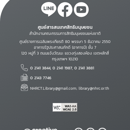
ศูนย์สารสนเทศสิทธิมนุษยชน
สำนักงานคณะกรรมการสิทธิมนุษยชนแห่งชาติ
ศูนย์ราชการเฉลิมพระเกียรติ 80 พรรษา 5 ธันวาคม 2550
อาคารรัฐประศาสนภักดี (อาคารบี) ชั้น 7
120 หมู่ที่ 3 ถนนแจ้งวัฒนะ แขวงทุ่งสองห้อง เขตหลักสี่
กรุงเทพฯ 10210
0 2141 3844, 0 2141 1987, 0 2141 3881
0 2143 7746
NHRCT.Library@gmail.com; library@nhrc.or.th