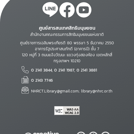
ศูนย์สารสนเทศสิทธิมนุษยชน
สำนักงานคณะกรรมการสิทธิมนุษยชนแห่งชาติ
ศูนย์ราชการเฉลิมพระเกียรติ 80 พรรษา 5 ธันวาคม 2550
อาคารรัฐประศาสนภักดี (อาคารบี) ชั้น 7
120 หมู่ที่ 3 ถนนแจ้งวัฒนะ แขวงทุ่งสองห้อง เขตหลักสี่
กรุงเทพฯ 10210
0 2141 3844, 0 2141 1987, 0 2141 3881
0 2143 7746
NHRCT.Library@gmail.com; library@nhrc.or.th