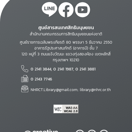
ศูนย์สารสนเทศสิทธิมนุษยชน
สำนักงานคณะกรรมการสิทธิมนุษยชนแห่งชาติ
ศูนย์ราชการเฉลิมพระเกียรติ 80 พรรษา 5 ธันวาคม 2550
อาคารรัฐประศาสนภักดี (อาคารบี) ชั้น 7
120 หมู่ที่ 3 ถนนแจ้งวัฒนะ แขวงทุ่งสองห้อง เขตหลักสี่
กรุงเทพฯ 10210
0 2141 3844, 0 2141 1987, 0 2141 3881
0 2143 7746
NHRCT.Library@gmail.com; library@nhrc.or.th