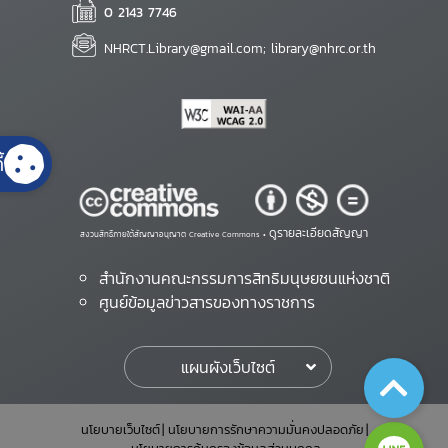
0 2143 7746
NHRCT.Library@gmail.com; library@nhrc.or.th
้
ดูรายละเอียดสัญญา
สงวนสิทธิ์ภายใต้สัญญาอนุญาต Creative Commons •
สำนักงานคณะกรรมการสิทธิมนุษยชนแห่งชาติ
ศูนย์ข้อมูลข่าวสารของทางราชการ
แผนผังเว็บไซต์
นโยบายเว็บไซต์
นโยบายการรักษาความมั่นคงปลอดภัย