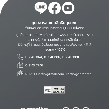
ศูนย์สารสนเทศสิทธิมนุษยชน
สำนักงานคณะกรรมการสิทธิมนุษยชนแห่งชาติ
ศูนย์ราชการเฉลิมพระเกียรติ 80 พรรษา 5 ธันวาคม 2550
อาคารรัฐประศาสนภักดี (อาคารบี) ชั้น 7
120 หมู่ที่ 3 ถนนแจ้งวัฒนะ แขวงทุ่งสองห้อง เขตหลักสี่
กรุงเทพฯ 10210
0 2141 3844, 0 2141 1987, 0 2141 3881
0 2143 7746
NHRCT.Library@gmail.com; library@nhrc.or.th