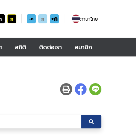
+ก
ก
ก
ก
ภาษาไทย
-ก
ศ
สถิติ
ติดต่อเรา
สมาชิก