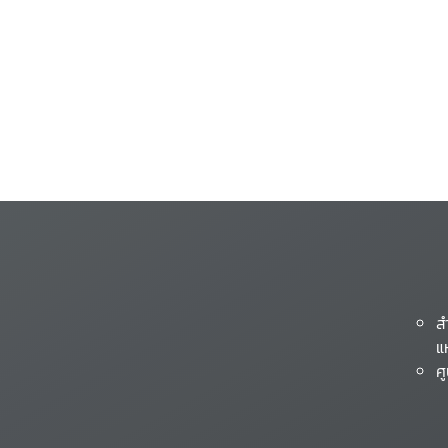
ส
แ
ศ