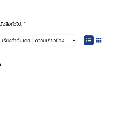
ังสือทั่วไป, ”
เรียงลำดับโดย
ล