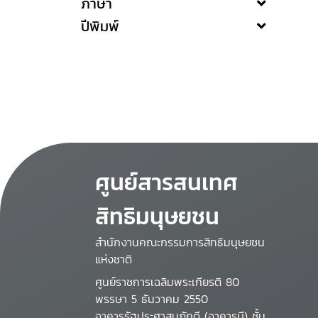
ภาษา
ปีพิมพ์
ศูนย์สารสนเทศ
สิทธิมนุษยชน
สำนักงานคณะกรรมการสิทธิมนุษยชน
แห่งชาติ
ศูนย์ราชการเฉลิมพระเกียรติ 80
พรรษา 5 ธันวาคม 2550
อาคารรัฐประศาสนภักดี (อาคารบี) ชั้น