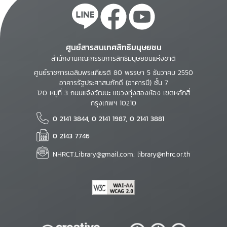
ศูนย์สารสนเทศสิทธิมนุษยชน
สำนักงานคณะกรรมการสิทธิมนุษยชนแห่งชาติ
ศูนย์ราชการเฉลิมพระเกียรติ 80 พรรษา 5 ธันวาคม 2550
อาคารรัฐประศาสนภักดี (อาคารบี) ชั้น 7
120 หมู่ที่ 3 ถนนแจ้งวัฒนะ แขวงทุ่งสองห้อง เขตหลักสี่
กรุงเทพฯ 10210
0 2141 3844, 0 2141 1987, 0 2141 3881
0 2143 7746
NHRCT.Library@gmail.com; library@nhrc.or.th