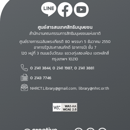
ศูนย์สารสนเทศสิทธิมนุษยชน
สำนักงานคณะกรรมการสิทธิมนุษยชนแห่งชาติ
ศูนย์ราชการเฉลิมพระเกียรติ 80 พรรษา 5 ธันวาคม 2550
อาคารรัฐประศาสนภักดี (อาคารบี) ชั้น 7
120 หมู่ที่ 3 ถนนแจ้งวัฒนะ แขวงทุ่งสองห้อง เขตหลักสี่
กรุงเทพฯ 10210
0 2141 3844, 0 2141 1987, 0 2141 3881
0 2143 7746
NHRCT.Library@gmail.com; library@nhrc.or.th