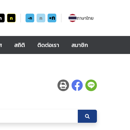
+ก
ก
ก
ก
ภาษาไทย
-ก
ศ
สถิติ
ติดต่อเรา
สมาชิก