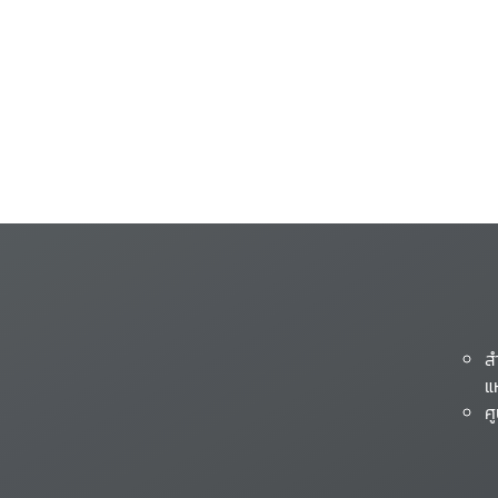
ส
แ
ศ