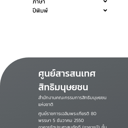
ภาษา
ปีพิมพ์
ศูนย์สารสนเทศ
สิทธิมนุษยชน
สำนักงานคณะกรรมการสิทธิมนุษยชน
แห่งชาติ
ศูนย์ราชการเฉลิมพระเกียรติ 80
พรรษา 5 ธันวาคม 2550
อาคารรัฐประศาสนภักดี (อาคารบี) ชั้น