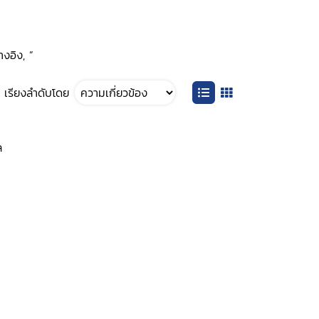
างอิง, ”
เรียงลำดับโดย
ล